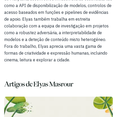
Casos de utilização
como a API de disponibilização de modelos, controlos de
Empresa
acesso baseados em funções e pipelines de evidências
de apoio. Elyas também trabalha em estreita
Blog
colaboração com a equipa de investigação em projetos
Preços
como a robustez adversária, a interpretabilidade de
modelos e a deteção de conteúdo misto heterogéneo.
Contacte o departamento de vendas
Fora do trabalho, Elyas aprecia uma vasta gama de
formas de criatividade e expressão humanas, incluindo
Iniciar sessão
cinema, leitura e explorar a cidade.
Experimente gratuitamente
Artigos de Elyas Masrour