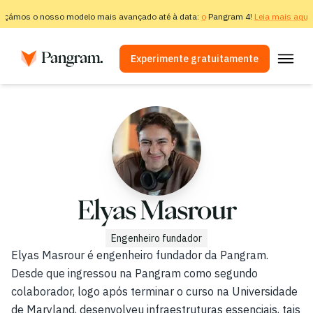
nçámos o nosso modelo mais avançado até à data:
o
Pangram 4!
Leia mais aqui.
Experimente gratuitamente
Soluções
Detetor de IA
Detetor de imagem
Extensão do navegador
API
Elyas Masrour
Integrações
Engenheiro fundador
Verificador de plágio
Elyas Masrour é engenheiro fundador da Pangram.
Desde que ingressou na Pangram como segundo
Detecção multilingue por IA
colaborador, logo após terminar o curso na Universidade
de Maryland, desenvolveu infraestruturas essenciais, tais