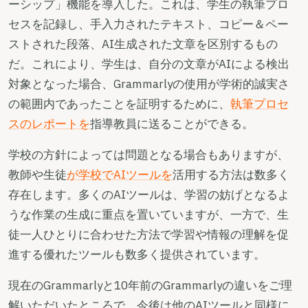
ーシップ」機能を導入した。これは、学生の執筆プロ
セスを記録し、手入力されたテキスト、コピー＆ペー
ストされた段落、AI生成された文章を区別するもの
だ。これにより、学生は、自分の文章がAIによる検出
対象となった場合、Grammarlyの使用が学術的誠実さ
の範囲内であったことを証明するために、
執筆プロセ
スのレポートを
指導教員に送ることができる。
学校の方針によっては問題となる場合もありますが、
教師や生徒
が学校でAIツールを
活用する方法は数多く
存在します。多くのAIツールは、学習の妨げとなるよ
うな作業の生成に重点を置いていますが、一方で、生
徒一人ひとりに合わせた方法で学習や情報の理解を促
進する優れたツールも数多く提供されています。
現在のGrammarlyと10年前のGrammarlyの違いをご理
解いただいたところで、今後は他のAIツールと同様に