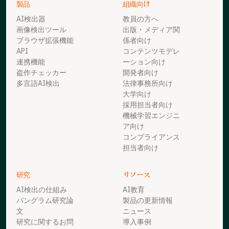
製品
組織向け
AI検出器
教員の方へ
画像検出ツール
出版・メディア関
ブラウザ拡張機能
係者向け
API
コンテンツモデレ
連携機能
ーション向け
盗作チェッカー
開発者向け
多言語AI検出
法律事務所向け
大学向け
採用担当者向け
機械学習エンジニ
ア向け
コンプライアンス
担当者向け
研究
リソース
AI検出の仕組み
AI教育
パングラム研究論
製品の更新情報
文
ニュース
研究に関するお問
導入事例