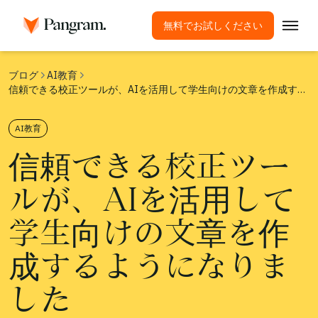
無料でお試しください
ソリューション
ブログ
AI教育
信頼できる校正ツールが、AIを活用して学生向けの文章を作成するようになりました
AI検出ツール
画像検出器
AI教育
ブラウザ拡張機能
信頼できる校正ツー
API
ルが、AIを活用して
連携
盗用チェックツール
学生向けの文章を作
多言語AI検出
成するようになりま
ユースケース
した
会社