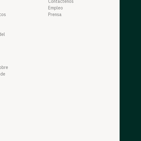
Contáctenos
Empleo
cos
Prensa
del
obre
 de