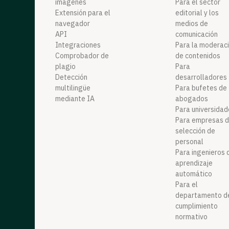
imágenes
Para el sector
Extensión para el
editorial y los
navegador
medios de
API
comunicación
Integraciones
Para la moderac
Comprobador de
de contenidos
plagio
Para
Detección
desarrolladores
multilingüe
Para bufetes de
mediante IA
abogados
Para universida
Para empresas 
selección de
personal
Para ingenieros 
aprendizaje
automático
Para el
departamento d
cumplimiento
normativo