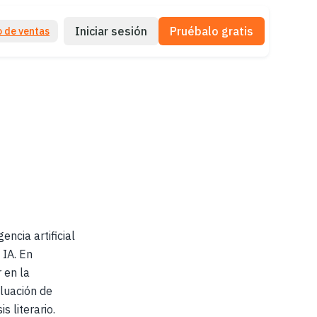
Iniciar sesión
Pruébalo gratis
 de ventas
encia artificial
IA. En
 en la
luación de
 literario.