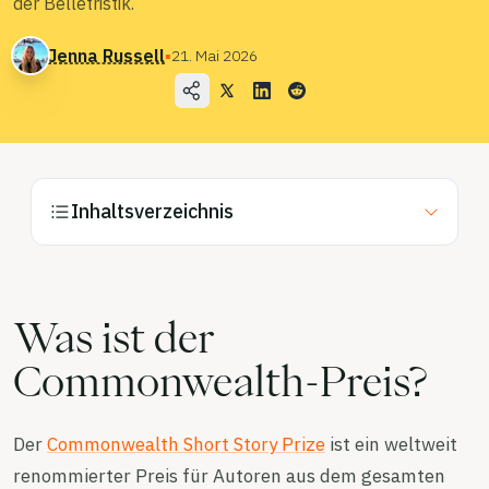
der Belletristik.
Blog
Jenna Russell
▪
21. Mai 2026
Preise
Vertrieb kontaktieren
Anmelden
Inhaltsverzeichnis
Kostenlos testen
Was ist der
Commonwealth-Preis?
Der
Commonwealth Short Story Prize
ist ein weltweit
renommierter Preis für Autoren aus dem gesamten