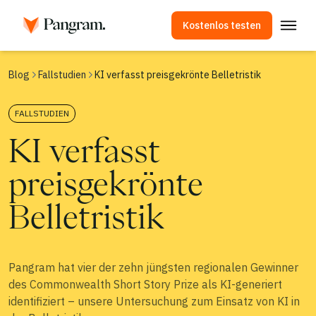
Kostenlos testen
Lösungen
Blog
Fallstudien
KI verfasst preisgekrönte Belletristik
KI-Detektor
FALLSTUDIEN
Bilddetektor
KI verfasst
Browser-Erweiterung
API
preisgekrönte
Integrationen
Belletristik
Plagiatsprüfer
Erkennung mehrsprachiger Inhalte mittels KI
Pangram hat vier der zehn jüngsten regionalen Gewinner
Anwendungsfälle
des Commonwealth Short Story Prize als KI-generiert
identifiziert – unsere Untersuchung zum Einsatz von KI in
Unternehmen