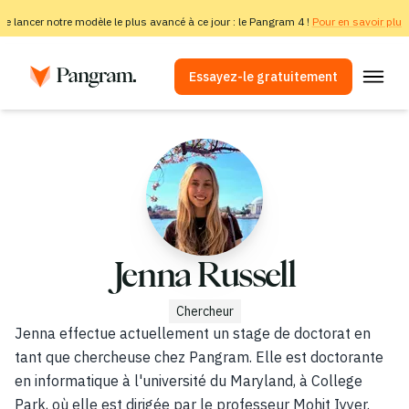
e lancer notre modèle le plus avancé à ce jour : le Pangram 4 !
Pour en savoir plus, 
Essayez-le gratuitement
Solutions
Détecteur d'IA
Détecteur d'images
Extension de navigateur
API
Jenna Russell
Intégrations
Chercheur
Vérificateur de plagiat
Jenna effectue actuellement un stage de doctorat en
tant que chercheuse chez Pangram. Elle est doctorante
Détection multilingue par IA
en informatique à l'université du Maryland, à College
Park, où elle est dirigée par le professeur Mohit Iyyer.