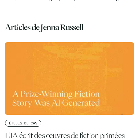
Cas d'utilisation
Entreprise
Blog
Articles de Jenna Russell
Tarifs
Contacter le service commercial
Connexion
Essayez-le gratuitement
ÉTUDES DE CAS
L'IA écrit des œuvres de fiction primées