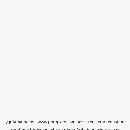
Uygulama hatası: www.pangram.com adresi yüklenirken istemci
tarafında bir istisna oluştu (daha fazla bilgi için tarayıcı