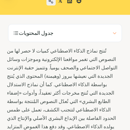
حالات الاستخدام
الشركة
مدونة
جدول المحتويات
الأسعار
اتصل بقسم المبيعات
تُنتج نماذج الذكاء الاصطناعي كميات لا حصر لها من
النصوص التي تغمر مواقعنا الإلكترونية وموجزات وسائل
تسجيل الدخول
التواصل الاجتماعي والصحف يومياً. وتتميز حقبة الإنترنت
الجديدة التي نعيشها ببروز (وهيمنة) المحتوى الذي يُنتج
جربه مجانًا
بواسطة الذكاء الاصطناعي. كما أن نماذج الاستدلال
الجديدة التي تُنتج مخرجات أكثر تعقيداً، وأدوات «إضفاء
الطابع البشري» التي تُعدّل النصوص المُنتجة بواسطة
الذكاء الاصطناعي لتتجنب الكشف، تعمل على طمس
الحدود الفاصلة بين الإبداع البشري الأصلي والإنتاج الذي
يولده الذكاء الاصطناعي. وقد دفع هذا الغموض المتزايد