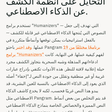
التحايل على أنظمة الكشف
عن الذكاء الاصطناعي.
تستخدم برامج "Humanizers" — التي تهدف إلى جعل
النصوص التي يُنتجها الذكاء الاصطناعي غير قابلة للكشف —
بالفعل استراتيجيات يمكن توقعها وأنماطًا متكررة في
19 برنامجًا مختلفًا من
باحثو Pangram
عملها.
وقد اختبر
لفهم كيفية عملها. في النهاية، كانت
برامج "Humanizers"
ادعاءاتهم المذهلة وشبه السحرية بتجاوز الكشف مجرد
حيلة إعلانية لافتة للنظر. هذه الأدوات تكتفي بإدراج عبارات
غريبة أو غير منطقية وتقلل من جودة النص لـ"إخفاء" أصله
الذي يعود إلى الذكاء الاصطناعي. بالنسبة للعين البشرية، قد
يبدو هذا النص غريبًا فحسب، لكنه لا يخدع كاشف الذكاء
الاصطناعي مثل Pangram. قد يتم التخلص من بعض أنماط
النص المميزة والخصائص الخاصة بنماذج الذكاء الاصطناعي