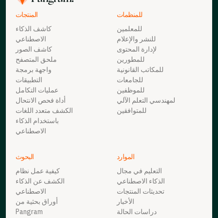
للمنظمات
المنتجات
للمعلمين
كاشف الذكاء
للنشر والإعلام
الاصطناعي
لإدارة المحتوى
كاشف الصور
للمطورين
ملحق المتصفح
للمكاتب القانونية
واجهة برمجة
للجامعات
التطبيقات
للموظفين
عمليات التكامل
لمهندسي التعلم الآلي
أداة فحص الانتحال
للمتوافقين
الكشف متعدد اللغات
باستخدام الذكاء
الاصطناعي
الموارد
البحوث
التعليم في مجال
كيفية عمل نظام
الذكاء الاصطناعي
الكشف عن الذكاء
تحديثات المنتجات
الاصطناعي
الأخبار
أوراق بحثية من
دراسات الحالة
Pangram