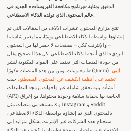
الدقيق بمثابة «برنامج مكافحة الفيروسات» الجديد في
عالم المحتوى الذي تولده الذكاء الاصطناعي.
تنتج مزارع المحتوى عشرات الآلاف من المقالات التي تم
إنشاؤها بواسطة الذكاء الاصطناعي يوميًا، مما يغمر شاشاتنا
– والإنترنت ككل – بصفحات لا حصر لها من المحتوى
الرديء الذي أنتجه الذكاء الاصطناعي. كل هذا الضجيج يقلل
من جودة المنصات التي تعتمد على المواد المكتوبة لنشر
التي
المعلومات. ومن بين هذه المنصات «كورّا» (Quora)،
تعتمد على أنظمة الكشف عن المحتوى المصطنع،
حيث
أنشأت بنية تحقق شاملة عبر واجهات برمجة التطبيقات
(API) الخاصة بها لحماية سلامة وجودة محتواها. مع إغراق
مستخدمي منصات مثل X و Instagram و Reddit
بالمحتوى الذي تم إنشاؤه بواسطة الذكاء الاصطناعي،
ستحتاج هذه الشركات عبر الإنترنت بشكل متزايد إلى
الاعتماد على واجهات برمجة تطبيقات الكشف عن الذكاء