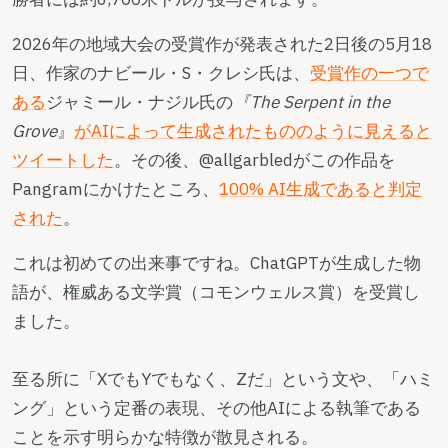
2026年の地域大会の受賞作が発表された2日後の5月18
日、作家のナビール・S・クレシ氏は、
受賞作の一つで
ある
ジャミール・ナジル氏の
『The Serpent in the
Grove
』
がAIによって生成されたもののように見えると
ツイートした
。その後、@allgarbledがこの作品を
Pangramにかけたところ、
100% AI生成であると判定
された
。
これは初めての出来事ですね。ChatGPTが生成した物
語が、権威ある文学賞（コモンウェルス賞）を受賞し
ました。
至る所に「XでもYでもなく、Zだ」という文や、「ハミ
ング」という定番の表現、その他AIによる執筆である
ことを示す明らかな特徴が散見される。