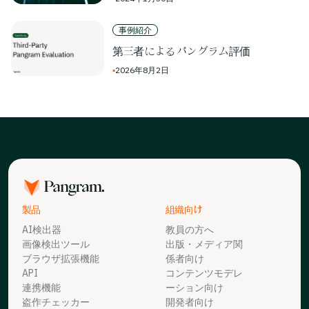
事例紹介
第三者によるパングラム評価
▪
2026年8月2日
製品
組織向け
AI検出器
教員の方へ
画像検出ツール
出版・メディア関
ブラウザ拡張機能
係者向け
API
コンテンツモデレ
連携機能
ーション向け
盗作チェッカー
開発者向け