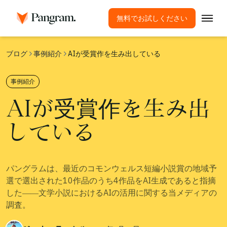
無料でお試しください
ソリューション
ブログ
事例紹介
AIが受賞作を生み出している
AI検出ツール
事例紹介
画像検出器
AIが受賞作を生み出
ブラウザ拡張機能
API
している
連携
盗用チェックツール
パングラムは、最近のコモンウェルス短編小説賞の地域予
多言語AI検出
選で選出された10作品のうち4作品をAI生成であると指摘
した――文学小説におけるAIの活用に関する当メディアの
ユースケース
調査。
会社