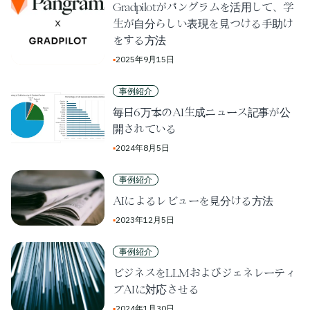
Gradpilotがパングラムを活用して、学
生が自分らしい表現を見つける手助け
をする方法
▪
2025年9月15日
事例紹介
毎日6万本のAI生成ニュース記事が公
開されている
▪
2024年8月5日
事例紹介
AIによるレビューを見分ける方法
▪
2023年12月5日
事例紹介
ビジネスをLLMおよびジェネレーティ
ブAIに対応させる
▪
2024年1月30日