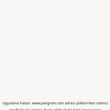
Uygulama hatası: www.pangram.com adresi yüklenirken istemci
tarafında bir istisna oluştu (daha fazla bilgi için tarayıcı