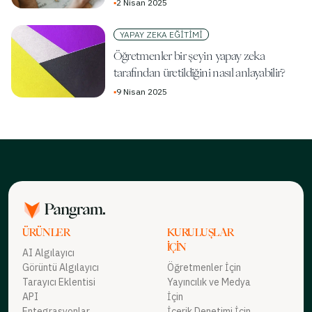
▪
2 Nisan 2025
YAPAY ZEKA EĞITIMI
Öğretmenler bir şeyin yapay zeka
tarafından üretildiğini nasıl anlayabilir?
▪
9 Nisan 2025
ÜRÜNLER
KURULUŞLAR
İÇIN
AI Algılayıcı
Görüntü Algılayıcı
Öğretmenler İçin
Tarayıcı Eklentisi
Yayıncılık ve Medya
API
İçin
Entegrasyonlar
İçerik Denetimi İçin