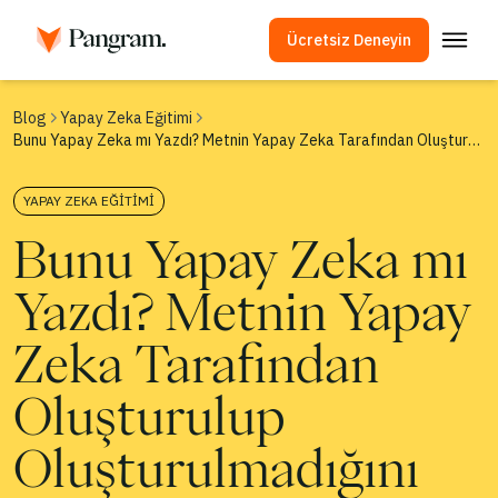
Ücretsiz Deneyin
Çözümler
Blog
Yapay Zeka Eğitimi
Bunu Yapay Zeka mı Yazdı? Metnin Yapay Zeka Tarafından Oluşturulup Oluşturulmadığını Kontrol Etmenin 4 Yolu
AI Algılayıcı
Görüntü Algılayıcı
YAPAY ZEKA EĞITIMI
Tarayıcı Eklentisi
Bunu Yapay Zeka mı
API
Yazdı? Metnin Yapay
Entegrasyonlar
İntihal Kontrolü
Zeka Tarafından
Çok Dilli Yapay Zeka Algılama
Oluşturulup
Kullanım Örnekleri
Oluşturulmadığını
Şirket