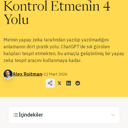
Kontrol Etmenin 4
Blog
Yolu
Fiyatlandırma
Satış Departmanı ile İletişime Geçin
Metnin yapay zeka tarafından yazılıp yazılmadığını
anlamanın dört pratik yolu: ChatGPT’de sık görülen
Giriş
kalıpları tespit etmekten, bu amaçla geliştirilmiş bir yapay
zeka tespit aracını kullanmaya kadar.
Ücretsiz Deneyin
Alex Roitman
▪
12 Mart 2026
İçindekiler