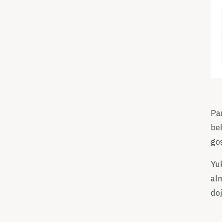
Pan
be
gö
Yu
al
doğ