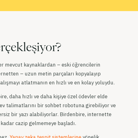
rçekleşiyor?
ler mevcut kaynaklardan – eski öğrencilerin
rnetten – uzun metin parçaları kopyalayıp
çalışmayı atlatmanın en hızlı ve en kolay yoluydu.
e, daha hızlı ve daha kişiye özel ödevler elde
ev talimatlarını bir sohbet robotuna girebiliyor ve
siz bir yazı alabiliyorlar. Birdenbire, internette
 kadar cazip gelmemeye başladı.
mez.
Yapay zeka tespit sistemlerine
yönelik