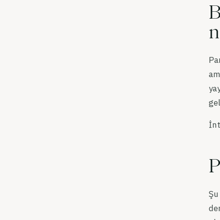
B
n
Pan
ama
yay
gel
İnt
P
Şu 
den