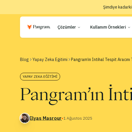
Şimdiye kadarki
Çözümler
Kullanım Örnekleri
Blog
Yapay Zeka Eğitimi
Pangram’ın İntihal Tespit Aracını 
YAPAY ZEKA EĞITIMI
Pangram’ın İnti
Elyas Masrour
▪
1 Ağustos 2025