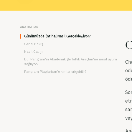
ANA HATLAR
Günümüzde İntihal Nasıl Gerçekleşiyor?
G
Genel Bakış
Nasıl Çalışır:
Bu, Pangram’ın Akademik Şeffaflık Araçları’na nasıl uyum
Cha
sağlıyor?
öd
Pangram Plagiarism'e kimler erişebilir?
öde
Son
etm
san
ve
An