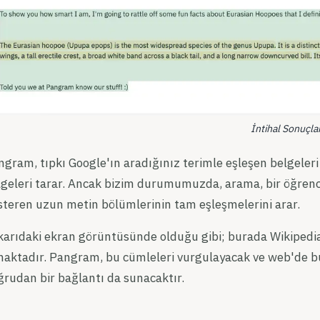
İntihal Sonuçlar
gram, tıpkı Google'ın aradığınız terimle eşleşen belgeleri
lgeleri tarar. Ancak bizim durumumuzda, arama, bir öğrenc
steren uzun metin bölümlerinin tam eşleşmelerini arar.
karıdaki ekran görüntüsünde olduğu gibi; burada Wikiped
maktadır. Pangram, bu cümleleri vurgulayacak ve web'de bu 
rudan bir bağlantı da sunacaktır.