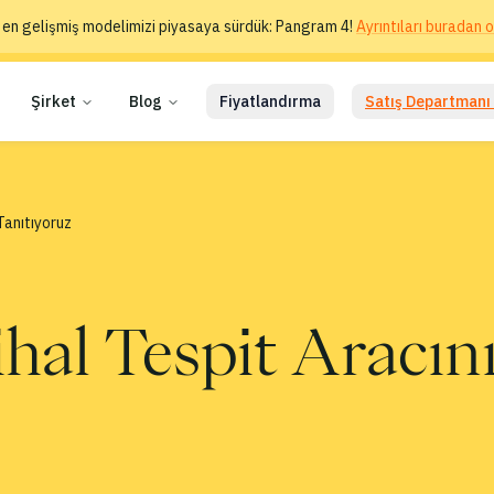
 en gelişmiş modelimizi piyasaya sürdük: Pangram 4!
Ayrıntıları buradan o
Şirket
Blog
Fiyatlandırma
Satış Departmanı 
Tanıtıyoruz
hal Tespit Aracın