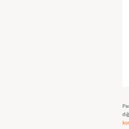
Pan
diğ
ko