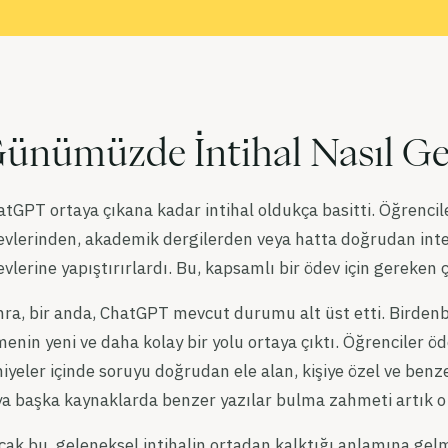
ünümüzde İntihal Nasıl Ge
tGPT ortaya çıkana kadar intihal oldukça basitti. Öğrenci
evlerinden, akademik dergilerden veya hatta doğrudan inte
vlerine yapıştırırlardı. Bu, kapsamlı bir ödev için gereken 
ra, bir anda, ChatGPT mevcut durumu alt üst etti. Birdenbir
enin yeni ve daha kolay bir yolu ortaya çıktı. Öğrenciler öd
iyeler içinde soruyu doğrudan ele alan, kişiye özel ve benzer
ya başka kaynaklarda benzer yazılar bulma zahmeti artık o
cak bu, geleneksel intihalin ortadan kalktığı anlamına gel