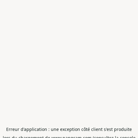
Erreur d'application : une exception côté client s'est produite
lors du chargement de www.pangram.com (consultez la console