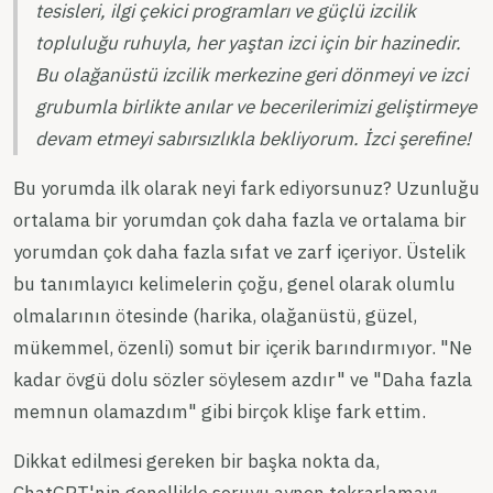
tesisleri, ilgi çekici programları ve güçlü izcilik
topluluğu ruhuyla, her yaştan izci için bir hazinedir.
Bu olağanüstü izcilik merkezine geri dönmeyi ve izci
grubumla birlikte anılar ve becerilerimizi geliştirmeye
devam etmeyi sabırsızlıkla bekliyorum. İzci şerefine!
Bu yorumda ilk olarak neyi fark ediyorsunuz? Uzunluğu
ortalama bir yorumdan çok daha fazla ve ortalama bir
yorumdan çok daha fazla sıfat ve zarf içeriyor. Üstelik
bu tanımlayıcı kelimelerin çoğu, genel olarak olumlu
olmalarının ötesinde (harika, olağanüstü, güzel,
mükemmel, özenli) somut bir içerik barındırmıyor. "Ne
kadar övgü dolu sözler söylesem azdır" ve "Daha fazla
memnun olamazdım" gibi birçok klişe fark ettim.
Dikkat edilmesi gereken bir başka nokta da,
ChatGPT'nin genellikle soruyu aynen tekrarlamayı