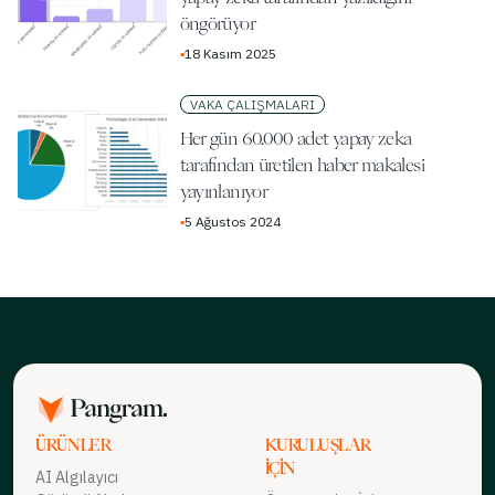
öngörüyor
▪
18 Kasım 2025
VAKA ÇALIŞMALARI
Her gün 60.000 adet yapay zeka
tarafından üretilen haber makalesi
yayınlanıyor
▪
5 Ağustos 2024
ÜRÜNLER
KURULUŞLAR
İÇIN
AI Algılayıcı