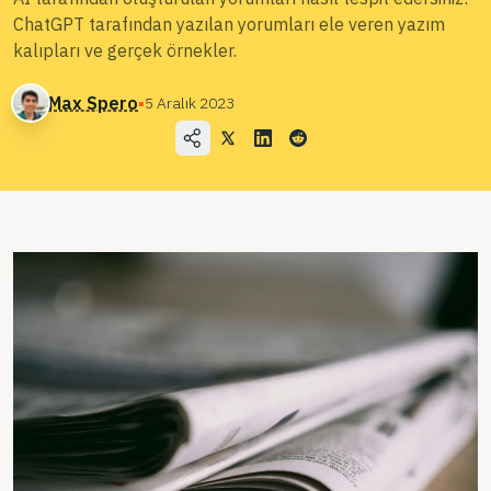
ChatGPT tarafından yazılan yorumları ele veren yazım
Blog
kalıpları ve gerçek örnekler.
Fiyatlandırma
Max Spero
▪
5 Aralık 2023
Satış Departmanı ile İletişime Geçin
Giriş
Ücretsiz Deneyin