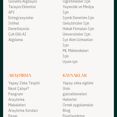
Görüntü Algılayıcı
Öğretmenler İçin
Tarayıcı Eklentisi
Yayıncılık ve Medya
API
İçin
Entegrasyonlar
İçerik Denetimi İçin
İntihal
Geliştiriciler İçin
Denetleyicisi
Hukuk Firmaları İçin
Çok Dilli AI
Üniversiteler İçin
Algılama
İşe Alım Uzmanları
İçin
ML Mühendisleri
İçin
Uyum için
ARAŞTIRMA
KAYNAKLAR
Yapay Zeka Tespiti
Yapay zeka eğitimi
Nasıl Çalışır?
Ürün
Pangram
güncellemeleri
Araştırma
Haberler
Makaleleri
Örnek uygulamalar
Araştırma Soruları
Blog
Basın
Fiyatlandırma