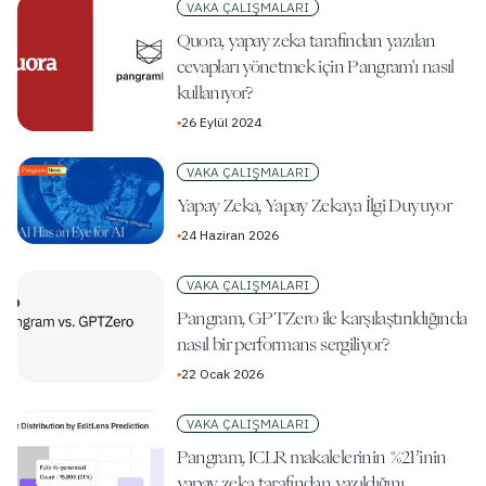
VAKA ÇALIŞMALARI
Quora, yapay zeka tarafından yazılan
cevapları yönetmek için Pangram'ı nasıl
kullanıyor?
▪
26 Eylül 2024
VAKA ÇALIŞMALARI
Yapay Zeka, Yapay Zekaya İlgi Duyuyor
▪
24 Haziran 2026
VAKA ÇALIŞMALARI
Pangram, GPTZero ile karşılaştırıldığında
nasıl bir performans sergiliyor?
▪
22 Ocak 2026
VAKA ÇALIŞMALARI
Pangram, ICLR makalelerinin %21’inin
yapay zeka tarafından yazıldığını