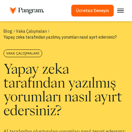
Ücretsiz Deneyin
Çözümler
Blog
Vaka Çalışmaları
Yapay zeka tarafından yazılmış yorumları nasıl ayırt edersiniz?
AI Algılayıcı
Görüntü Algılayıcı
VAKA ÇALIŞMALARI
Tarayıcı Eklentisi
Yapay zeka
API
tarafından yazılmış
Entegrasyonlar
İntihal Kontrolü
yorumları nasıl ayırt
Çok Dilli Yapay Zeka Algılama
edersiniz?
Kullanım Örnekleri
Şirket
AI tarafından oluşturulan yorumları nasıl tespit edersiniz: