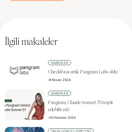
İlgili makaleler
HABERLER
Checkfor.ai artık Pangram Labs oldu
▪
8 Nisan 2024
HABERLER
Pangram, Claude Sonnet 5’i tespit
edebilir mi?
▪
30 Haziran 2026
ÜRÜN GÜNCELLEMELERI