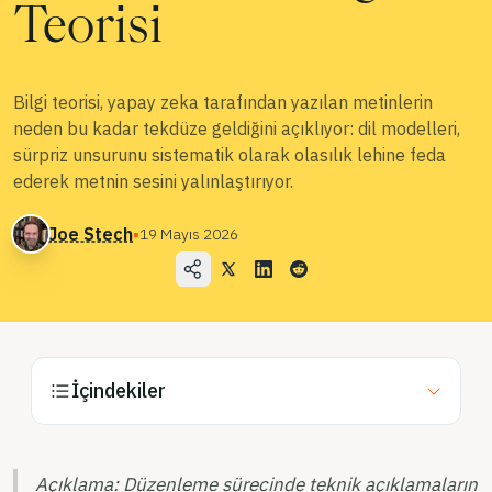
Kullanım Örnekleri
Teorisi
Şirket
Blog
Bilgi teorisi, yapay zeka tarafından yazılan metinlerin
neden bu kadar tekdüze geldiğini açıklıyor: dil modelleri,
Fiyatlandırma
sürpriz unsurunu sistematik olarak olasılık lehine feda
Satış Departmanı ile İletişime Geçin
ederek metnin sesini yalınlaştırıyor.
Joe Stech
▪
19 Mayıs 2026
Giriş
Ücretsiz Deneyin
İçindekiler
Açıklama: Düzenleme sürecinde teknik açıklamaların