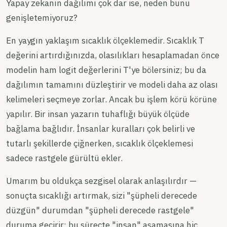
Yapay zekanın dağılımı çok dar ise, neden bunu
genişletemiyoruz?
En yaygın yaklaşım sıcaklık ölçeklemedir. Sıcaklık T
değerini artırdığınızda, olasılıkları hesaplamadan önce
modelin ham logit değerlerini T'ye bölersiniz; bu da
dağılımın tamamını düzleştirir ve modeli daha az olası
kelimeleri seçmeye zorlar. Ancak bu işlem körü körüne
yapılır. Bir insan yazarın tuhaflığı büyük ölçüde
bağlama bağlıdır. İnsanlar kuralları çok belirli ve
tutarlı şekillerde çiğnerken, sıcaklık ölçeklemesi
sadece rastgele gürültü ekler.
Umarım bu oldukça sezgisel olarak anlaşılırdır —
sonuçta sıcaklığı artırmak, sizi "şüpheli derecede
düzgün" durumdan "şüpheli derecede rastgele"
duruma geçirir; bu süreçte "insan" aşamasına hiç