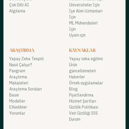
Çok Dilli AI
Üniversiteler İçin
Algılama
İşe Alım Uzmanları
İçin
ML Mühendisleri
İçin
Uyum için
ARAŞTIRMA
KAYNAKLAR
Yapay Zeka Tespiti
Yapay zeka eğitimi
Nasıl Çalışır?
Ürün
Pangram
güncellemeleri
Araştırma
Haberler
Makaleleri
Örnek uygulamalar
Araştırma Soruları
Blog
Basın
Fiyatlandırma
Modeller
Hizmet Şartları
Etkinlikler
Gizlilik Politikası
Yorumlar
Veri Gizliliği SSS
Durum