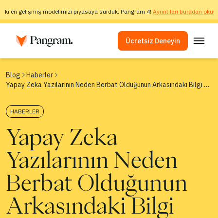
arki en gelişmiş modelimizi piyasaya sürdük: Pangram 4!
Ayrıntıları buradan okuya
Ücretsiz Deneyin
Çözümler
Blog
Haberler
Yapay Zeka Yazılarının Neden Berbat Olduğunun Arkasındaki Bilgi Teorisi
AI Algılayıcı
Görüntü Algılayıcı
HABERLER
Tarayıcı Eklentisi
Yapay Zeka
API
Yazılarının Neden
Entegrasyonlar
İntihal Kontrolü
Berbat Olduğunun
Çok Dilli Yapay Zeka Algılama
Arkasındaki Bilgi