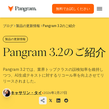
無料でお試しください
ソリューション
ブログ
製品の更新情報
Pangram 3.2のご紹介
AI検出ツール
製品の更新情報
画像検出器
Pangram 3.2のご紹介
ブラウザ拡張機能
API
連携
Pangram 3.2では、業界トップクラスの誤検知率を維持し
つつ、AI生成テキストに対するリコール率を向上させてリ
盗用チェックツール
リースされました。
多言語AI検出
キャサリン・タイ
▪
2026年2月27日
ユースケース
会社