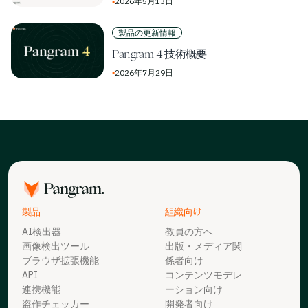
▪
2026年5月13日
製品の更新情報
Pangram 4 技術概要
▪
2026年7月29日
製品
組織向け
AI検出器
教員の方へ
画像検出ツール
出版・メディア関
ブラウザ拡張機能
係者向け
API
コンテンツモデレ
連携機能
ーション向け
盗作チェッカー
開発者向け