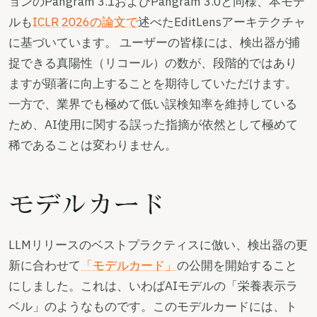
ョンのPangram 3.1およびPangram 3.0と同様、本モデ
ルも
ICLR 2026の論文で
述べたEditLensアーキテクチャ
に基づいています。 ユーザーの皆様には、検出器が捕
捉できる真陽性（リコール）の数が、段階的ではあり
ますが顕著に向上することを期待していただけます。
一方で、業界でも極めて低い誤検知率を維持している
ため、AI使用に関する誤った指摘が依然として極めて
稀であることは変わりません。
モデルカード
LLMリリースのベストプラクティスに倣い、検出器の更
新に合わせて
「モデルカード」
の公開を開始すること
にしました。これは、いわばAIモデルの「栄養表示ラ
ベル」のようなものです。このモデルカードには、ト