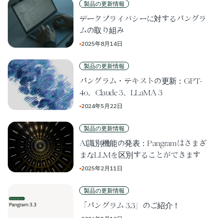
製品の更新情報
データプライバシーに対するパングラ
ムの取り組み
▪
2025年8月14日
製品の更新情報
パングラム・テキストの更新：GPT-
4o、Claude 3、LLaMA 3
▪
2024年5月22日
製品の更新情報
AI識別機能の発表：Pangramはさまざ
まなLLMを区別することができます
▪
2025年2月11日
製品の更新情報
「パングラム 3.3」のご紹介！