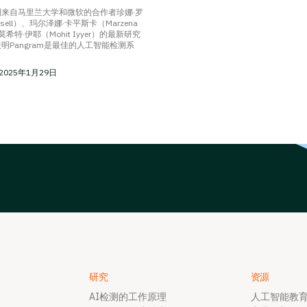
来自马里兰大学和微软的合作者珍娜·罗
ussell）、玛尔泽娜·卡平斯卡（Marzena
和莫希特·伊耶（Mohit Iyyer）的最新研究
明Pangram是最佳的人工智能检测系
2025年1月29日
研究
资源
AI检测的工作原理
人工智能教