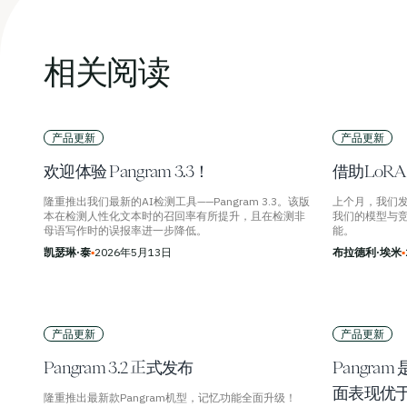
相关阅读
产品更新
产品更新
欢迎体验 Pangram 3.3！
借助LoR
隆重推出我们最新的AI检测工具——Pangram 3.3。该版
上个月，我们
本在检测人性化文本时的召回率有所提升，且在检测非
我们的模型与
母语写作时的误报率进一步降低。
能。
凯瑟琳·泰
▪
2026年5月13日
布拉德利·埃米
▪
产品更新
产品更新
Pangram 3.2 正式发布
Pangra
面表现优于
隆重推出最新款Pangram机型，记忆功能全面升级！