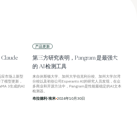
产品更新
laude
第三方研究表明，Pangram 是最强大
的 AI 检测工具
适应市场上新型
来自休斯顿大学、加州大学伯克利分校、加州大学尔湾
布了模型更新，
分校以及初创公司Esperanto AI的研究人员发现，在众
aMA 3生成的AI
多商业和开源方法中，Pangram是性能最稳定的AI文本
检测器。
布拉德利·埃米
▪
2024年10月30日