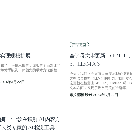
产品更新
A实现规模扩展
全字母文本更新：GPT-4o、C
3、LLaMA 3
发布了一份技术报告，该报告全面对比了
竞争对手以及一种领先的学术方法的性
今天，我们很高兴向大家展示我们快速
大型语言模型（LLM）的能力。我们发
2024年3月22日
该更新在检测由GPT-4o、Claude 3和LL
文本方面，实现了近乎完美的准确率。
布拉德利·埃米
▪
2024年5月22日
m 是唯一一款在识别 AI 内容方
人类专家的 AI 检测工具