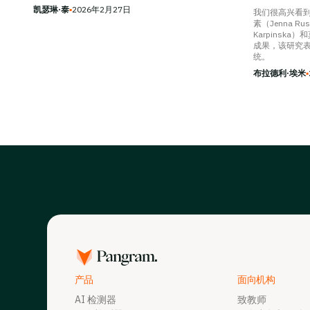
凯瑟琳·泰
▪
2026年2月27日
我们很高兴看到
素（Jenna R
Karpinska）
成果，该研究表
统。
布拉德利·埃米
▪
产品
面向机构
AI 检测器
致教师