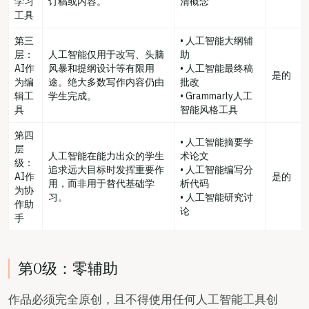
学习
订稿或内容。
清概念
工具
第三
• 人工智能大纲辅
层：
人工智能仅用于改写、头脑
助
AI作
风暴和提纲设计等有限用
• 人工智能最终稿
是的
为编
途。绝大多数写作内容仍由
批改
辑工
学生完成。
• Grammarly人工
具
智能风格工具
第四
• 人工智能摘要学
层
人工智能在能力出众的学生
术论文
级：
追求远大目标时发挥重要作
• 人工智能编写分
AI作
是的
用，而非用于替代基础学
析代码
为协
习。
• 人工智能研究讨
作助
论
手
第0级：零辅助
作品必须完全原创，且不得使用任何人工智能工具创