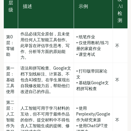
层
描述
示例
AI
级
检
测
作品必须完全原创，且未使
第0
• 纸笔作业
用任何人工智能工具创作。
层：
• 仅使用教材/练习
此举旨在评估学生思考、写
不
零辅
册的家庭作业
作、分析等方面的原始能
助
• 课堂考试
力。
第一
语法和拼写检查、Google文
• 打印版带回家论
层：
档下划线标注、计算器。不
文
基础
包含AI模型。在学生展现出
不
• 基础版Google文
工具
自我修改能力后，帮助他们
档拼写检查
使用
改进自己的作品。
第二
层：
人工智能可用于学习材料的
• 使用
人工
互动，但不可用于最终作品
Perplexity/Google
智能
的创作。提交材料中不得包
作为研究来源
不
作为
含人工智能生成的提纲、修
• 使用ChatGPT澄