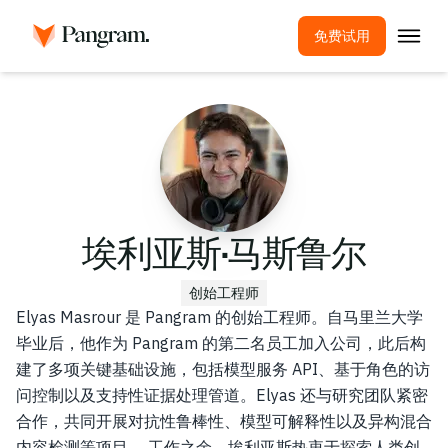
免费试用
解决方案
AI检测器
图像探测器
浏览器扩展程序
API
埃利亚斯·马斯鲁尔
集成
创始工程师
抄袭检测工具
Elyas Masrour 是 Pangram 的创始工程师。自马里兰大学
毕业后，他作为 Pangram 的第二名员工加入公司，此后构
多语言AI检测
建了多项关键基础设施，包括模型服务 API、基于角色的访
问控制以及支持性证据处理管道。Elyas 还与研究团队紧密
用例
合作，共同开展对抗性鲁棒性、模型可解释性以及异构混合
公司
内容检测等项目。 工作之余，埃利亚斯热衷于探索人类创