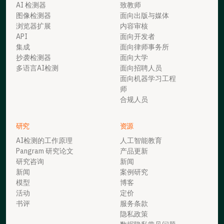
AI 检测器
致教师
图像检测器
面向出版与媒体
浏览器扩展
内容审核
API
面向开发者
集成
面向律师事务所
抄袭检测器
面向大学
多语言AI检测
面向招聘人员
面向机器学习工程
师
合规人员
研究
资源
AI检测的工作原理
人工智能教育
Pangram 研究论文
产品更新
研究咨询
新闻
新闻
案例研究
模型
博客
活动
定价
书评
服务条款
隐私政策