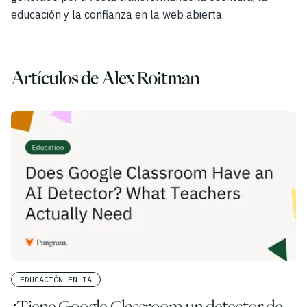
Casos de uso
educación y la confianza en la web abierta.
Empresa
Blog
Artículos de Alex Roitman
Precios
Póngase en contacto con el departamento de
ventas
Iniciar sesión
Pruébalo gratis
EDUCACIÓN EN IA
¿Tiene Google Classroom un detector de