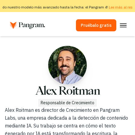
ado nuestro modelo más avanzado hasta la fecha: el Pangram 4!
Lee más al resp
Pruébalo gratis
Soluciones
Detector de IA
Detector de imágenes
Extensión para el navegador
API
Alex Roitman
Integraciones
Responsable de Crecimiento
Verificador de plagio
Alex Roitman es director de Crecimiento en Pangram
Labs, una empresa dedicada a la detección de contenido
Detección multilingüe mediante IA
mediante IA. Su trabajo se centra en cómo el texto
generado por IA está transformando la escritura, la