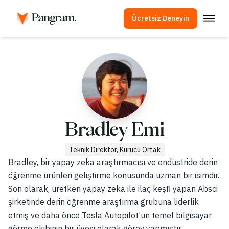
Ücretsiz Deneyin
Çözümler
AI Algılayıcı
Görüntü Algılayıcı
Tarayıcı Eklentisi
API
Bradley Emi
Entegrasyonlar
Teknik Direktör, Kurucu Ortak
İntihal Kontrolü
Bradley, bir yapay zeka araştırmacısı ve endüstride derin
öğrenme ürünleri geliştirme konusunda uzman bir isimdir.
Çok Dilli Yapay Zeka Algılama
Son olarak, üretken yapay zeka ile ilaç keşfi yapan Absci
şirketinde derin öğrenme araştırma grubuna liderlik
Kullanım Örnekleri
etmiş ve daha önce Tesla Autopilot’un temel bilgisayar
Şirket
görme ekibinin bir üyesi olarak görev yapmıştır.