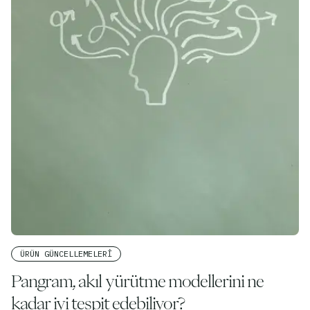
ÜRÜN GÜNCELLEMELERI
Pangram, akıl yürütme modellerini ne
kadar iyi tespit edebiliyor?